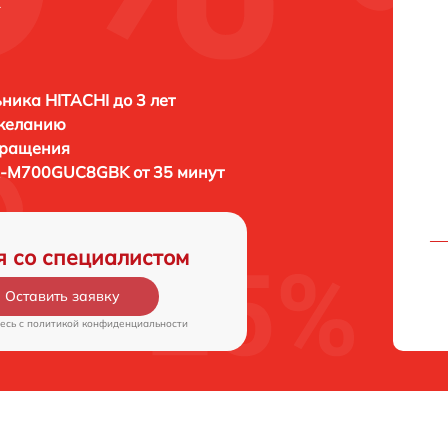
ника HITACHI до 3 лет
 желанию
бращения
R-M700GUC8GBK от 35 минут
я со специалистом
Оставить заявку
есь c
политикой конфиденциальности