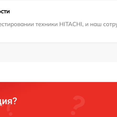
сти
тировании техники HITACHI, и наш сотру
ция?