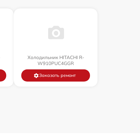
-
Холодильник HITACHI R-
W910PUC4GGR
Заказать ремонт