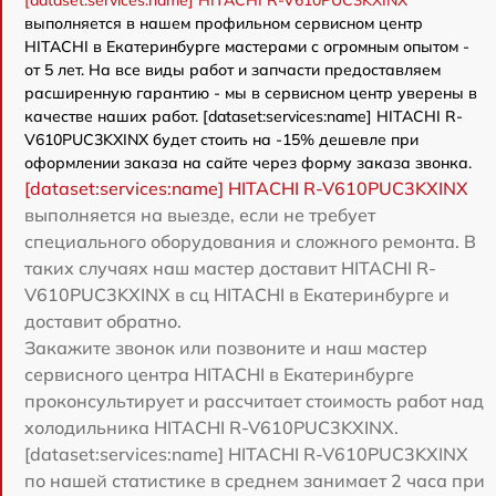
[dataset:services:name] HITACHI R-V610PUC3KXINX
выполняется в нашем профильном сервисном центр
HITACHI в Екатеринбурге мастерами с огромным опытом -
от 5 лет. На все виды работ и запчасти предоставляем
расширенную гарантию - мы в сервисном центр уверены в
качестве наших работ. [dataset:services:name] HITACHI R-
V610PUC3KXINX будет стоить на -15% дешевле при
оформлении заказа на сайте через форму заказа звонка.
[dataset:services:name] HITACHI R-V610PUC3KXINX
выполняется на выезде, если не требует
специального оборудования и сложного ремонта. В
таких случаях наш мастер доставит HITACHI R-
V610PUC3KXINX в сц HITACHI в Екатеринбурге и
доставит обратно.
Закажите звонок или позвоните и наш мастер
сервисного центра HITACHI в Екатеринбурге
проконсультирует и рассчитает стоимость работ над
холодильника HITACHI R-V610PUC3KXINX.
[dataset:services:name] HITACHI R-V610PUC3KXINX
по нашей статистике в среднем занимает 2 часа при