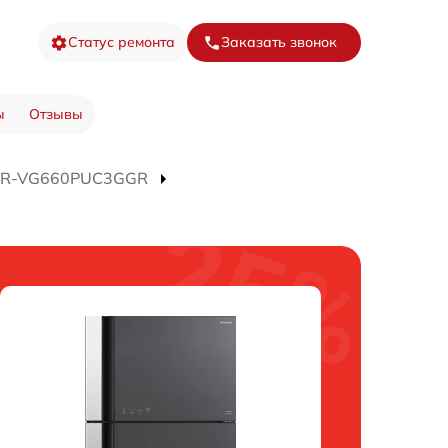
Статус ремонта
Заказать звонок
ы
Отзывы
а R-VG660PUC3GGR