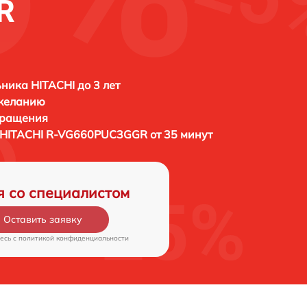
R
ника HITACHI до 3 лет
 желанию
бращения
HITACHI R-VG660PUC3GGR от 35 минут
я со специалистом
Оставить заявку
есь c
политикой конфиденциальности