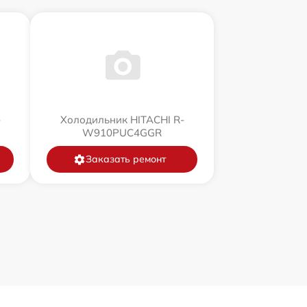
-
Холодильник HITACHI R-
W910PUC4GGR
Заказать ремонт