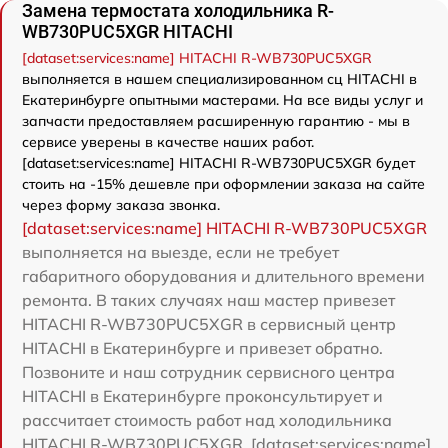
Замена термостата холодильника R-
WB730PUC5XGR HITACHI
[dataset:services:name] HITACHI R-WB730PUC5XGR
выполняется в нашем специализированном сц HITACHI в
Екатеринбурге опытными мастерами. На все виды услуг и
запчасти предоставляем расширенную гарантию - мы в
сервисе уверены в качестве наших работ.
[dataset:services:name] HITACHI R-WB730PUC5XGR будет
стоить на -15% дешевле при оформлении заказа на сайте
через форму заказа звонка.
[dataset:services:name] HITACHI R-WB730PUC5XGR
выполняется на выезде, если не требует
габаритного оборудования и длительного времени
ремонта. В таких случаях наш мастер привезет
HITACHI R-WB730PUC5XGR в сервисный центр
HITACHI в Екатеринбурге и привезет обратно.
Позвоните и наш сотрудник сервисного центра
HITACHI в Екатеринбурге проконсультирует и
рассчитает стоимость работ над холодильника
HITACHI R-WB730PUC5XGR. [dataset:services:name]