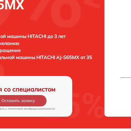
65MX
ой машины HITACHI до 3 лет
 желанию
бращения
ральной машины
HITACHI AJ-S65MX от 35
я со специалистом
Оставить заявку
есь c
политикой конфиденциальности