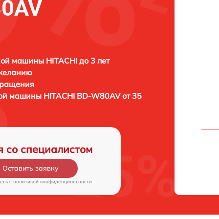
80AV
ой машины HITACHI до 3 лет
 желанию
бращения
ной машины
HITACHI BD-W80AV от 35
я со специалистом
Оставить заявку
есь c
политикой конфиденциальности