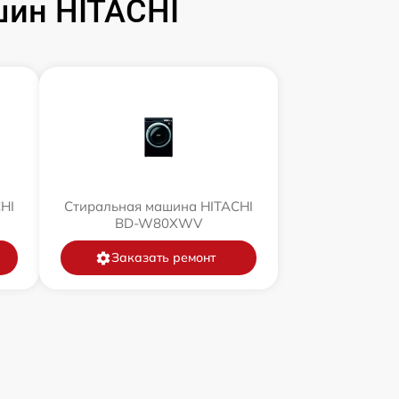
ин HITACHI
HI
Стиральная машина HITACHI
BD-W80XWV
Заказать ремонт