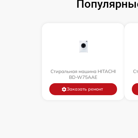
Популярны
Стиральная машина HITACHI
С
BD-W75AAE
Заказать ремонт