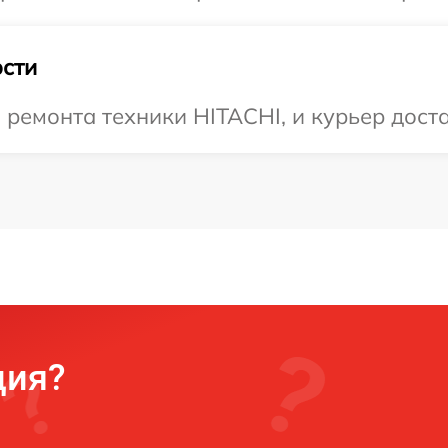
сти
емонта техники HITACHI, и курьер достав
ция?