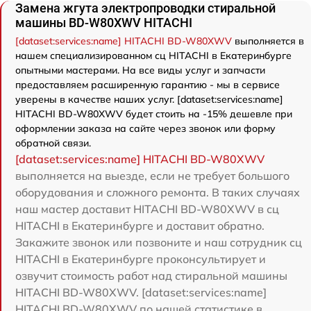
Замена жгута электропроводки стиральной
машины BD-W80XWV HITACHI
[dataset:services:name] HITACHI BD-W80XWV
выполняется в
нашем специализированном сц HITACHI в Екатеринбурге
опытными мастерами. На все виды услуг и запчасти
предоставляем расширенную гарантию - мы в сервисе
уверены в качестве наших услуг. [dataset:services:name]
HITACHI BD-W80XWV будет стоить на -15% дешевле при
оформлении заказа на сайте через звонок или форму
обратной связи.
[dataset:services:name] HITACHI BD-W80XWV
выполняется на выезде, если не требует большого
оборудования и сложного ремонта. В таких случаях
наш мастер доставит HITACHI BD-W80XWV в сц
HITACHI в Екатеринбурге и доставит обратно.
Закажите звонок или позвоните и наш сотрудник сц
HITACHI в Екатеринбурге проконсультирует и
озвучит стоимость работ над стиральной машины
HITACHI BD-W80XWV. [dataset:services:name]
HITACHI BD-W80XWV по нашей статистике в