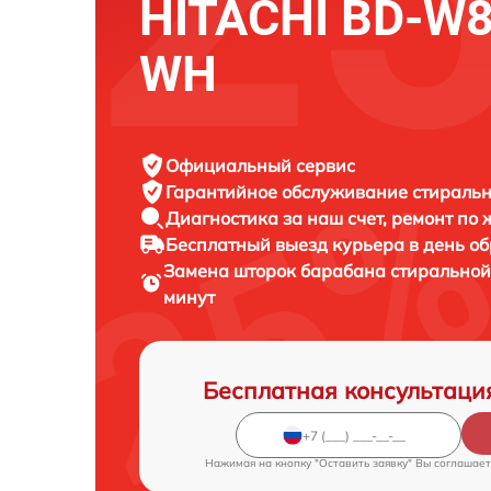
HITACHI BD-W
WH
Официальный сервис
Гарантийное обслуживание
стиральн
Диагностика за наш счет,
ремонт по
Бесплатный выезд курьера
в день о
Замена шторок барабана стирально
минут
Бесплатная консультаци
Нажимая на кнопку "Оставить заявку" Вы соглашает