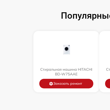
Популярны
Стиральная машина HITACHI
С
BD-W75AAE
Заказать ремонт