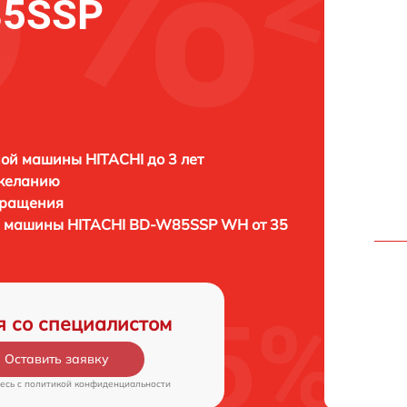
85SSP
ой машины HITACHI до 3 лет
 желанию
бращения
й машины
HITACHI BD-W85SSP WH от 35
я со специалистом
Оставить заявку
есь c
политикой конфиденциальности