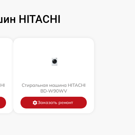
ин HITACHI
HI
Стиральная машина HITACHI
BD-W90WV
Заказать ремонт