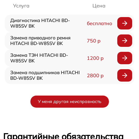
Услуга
Цена
Диагностика HITACHI BD-
бесплатно
W85SV BK
Замена приводного ремня
750 р
HITACHI BD-W85SV BK
Замена ТЭН HITACHI BD-
1200 р
W85SV BK
Замена подшипников HITACHI
2800 р
BD-W85SV BK
У меня другая неисправность
Гарантийные обязательства