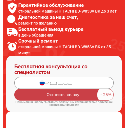
Гарантийное обслуживание
стиральной машины HITACHI BD-W85SV BK до 3 лет
Диагностика за наш счет,
ремонт по желанию
Бесплатный выезд курьера
в день обращения
Срочный ремонт
стиральной машины HITACHI BD-W85SV BK от 35
минут
Бесплатная консультация со
специалистом
Оставить заявку
Нажимая на кнопку "Оставить заявку" Вы соглашаетесь c
политикой
конфиденциальности