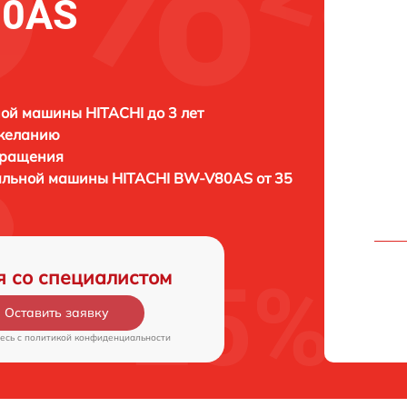
80AS
ой машины HITACHI до 3 лет
 желанию
бращения
ральной машины
HITACHI BW-V80AS от 35
я со специалистом
Оставить заявку
есь c
политикой конфиденциальности