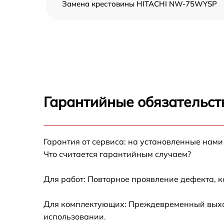
Замена крестовины HITACHI NW-75WYSP
Корпусный ремонт (замена резинок,
креплений, кнопок) HITACHI NW-75WYSP
Ремонт платы управления (восстановление)
HITACHI NW-75WYSP
Замена блока управления HITACHI NW-
75WYSP
Гарантийные обязательст
Ремонт/замена датчика температуры
HITACHI NW-75WYSP
Гарантия от сервиса: на установленные нами
Замена УБЛ HITACHI NW-75WYSP
Что считается гарантийным случаем?
Замена циркуляционного насоса HITACHI
NW-75WYSP
Для работ: Повторное проявление дефекта, 
Замена сливного шланга HITACHI NW-
Для комплектующих: Преждевременный выход 
75WYSP
использовании.
Замена сливного насоса HITACHI NW-