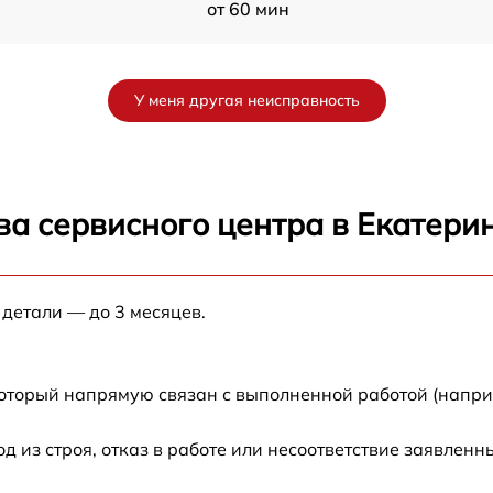
от 60 мин
от 60 мин
У меня другая неисправность
от 60 мин
от 60 мин
ва сервисного центра в Екатери
от 60 мин
 детали — до 3 месяцев.
от 60 мин
от 60 мин
который напрямую связан с выполненной работой (напри
от 60 мин
из строя, отказ в работе или несоответствие заявлен